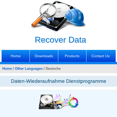
Recover Data
Home
Downloads
Products
Contact Us
Home
/
Other Languages
/
Deutsche
Daten-Wiederaufnahme Dienstprogramme